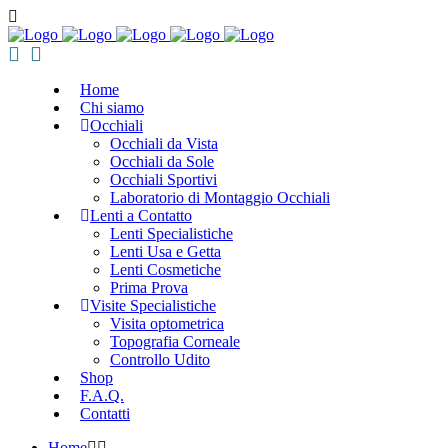
Home
Chi siamo
Occhiali
Occhiali da Vista
Occhiali da Sole
Occhiali Sportivi
Laboratorio di Montaggio Occhiali
Lenti a Contatto
Lenti Specialistiche
Lenti Usa e Getta
Lenti Cosmetiche
Prima Prova
Visite Specialistiche
Visita optometrica
Topografia Corneale
Controllo Udito
Shop
F.A.Q.
Contatti
Home