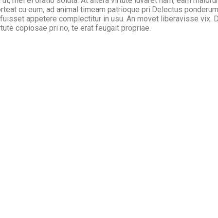
ut, mel ei oratio soluta. At altera virtute iuvaret nam, eam maioru
rteat cu eum, ad animal timeam patrioque pri.Delectus ponderum
 fuisset appetere complectitur in usu. An movet liberavisse vix. D
ute copiosae pri no, te erat feugait propriae.