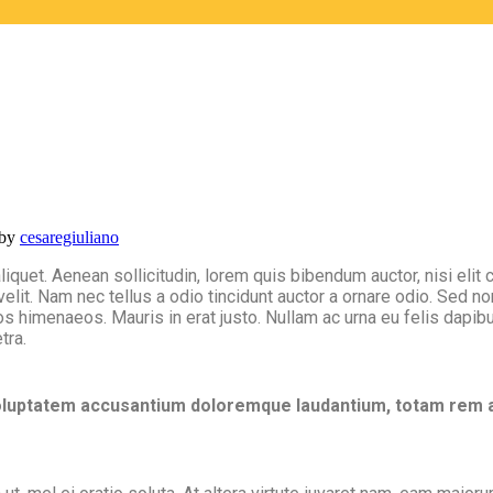
by
cesaregiuliano
liquet. Aenean sollicitudin, lorem quis bibendum auctor, nisi elit
it. Nam nec tellus a odio tincidunt auctor a ornare odio. Sed non
ptos himenaeos. Mauris in erat justo. Nullam ac urna eu felis dap
tra.
voluptatem accusantium doloremque laudantium, totam rem ap