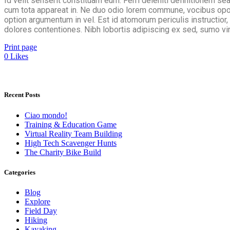
Id velit senserit constituam eum. Ferri deleniti definitionem sea 
cum tota appareat in. Ne duo odio lorem commune, vocibus opo
option argumentum in vel. Est id atomorum periculis instructior,
dolores contentiones. Nibh lobortis adipiscing ex sed, sumo virt
Print page
0
Likes
Recent Posts
Ciao mondo!
Training & Education Game
Virtual Reality Team Building
High Tech Scavenger Hunts
The Charity Bike Build
Categories
Blog
Explore
Field Day
Hiking
Kayaking