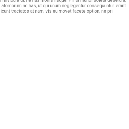
m invidunt ut, ne has mollis iisque. Pri at mundi soleat deserunt,
 atomorum ne has, ut qui unum neglegentur consequuntur, erant
icunt tractatos at nam, vis eu movet facete option, ne pri