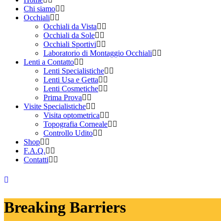
Chi siamo
Occhiali
Occhiali da Vista
Occhiali da Sole
Occhiali Sportivi
Laboratorio di Montaggio Occhiali
Lenti a Contatto
Lenti Specialistiche
Lenti Usa e Getta
Lenti Cosmetiche
Prima Prova
Visite Specialistiche
Visita optometrica
Topografia Corneale
Controllo Udito
Shop
F.A.Q.
Contatti
Breaking Barriers